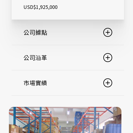
USD$1,925,000
公司據點
台灣
公司沿革
23856 新北市樹林區太平路28號2樓
Tel: 886-2-86860830
Fax: 886-2-86861705
1989
市場實績
大亞有限公司成立，投入電腦連接器生產
員工人數：
24
製造
廠房面積：
1,000 Square Meter
1991~1996
1991
鋒亞為 Gigabyte、Soyo、Silitek、
中國
公司規模擴大，並更名為鋒亞企業股份有
Chaintech、Shuttle、A-Trend、FIC
深圳市龍崗區坪地鎮歌坑工業區富高東路
限公司，專注於電腦連接器製造
GLOBAL、Soltek、Jetway、USI 等客戶
之主要供應商之一