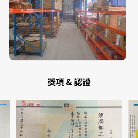
員工人數：
120
2002
廠房面積：
2,500 平方公尺 (通過 ISO
1997~2019
大亞電子(深圳)有限公司於深圳成立
9001:2000 認證)
鋒亞為 KONTRON、JABIL、WISTRON、
EMERSON、TUL CORP、SEAGATE、
PLEXUS、BENCHMARK 等客戶之主要供
應商之一
獎項 & 認證